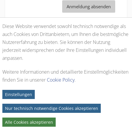
Anmeldung absenden
Diese Website verwendet sowohl technisch notwendige als
Zurück zur Startseite
auch Cookies von Drittanbietern, um Ihnen die bestmögliche
Nutzererfahrung zu bieten. Sie können der Nutzung
jederzeit widersprechen oder Ihre Einstellungen individuell
anpassen.
Weitere Informationen
und detaillierte Einstellmöglichkeiten
Kontakt
Anfahrt
Impressum
finden Sie in unserer
Cookie Policy
.
Kontakt
Anfahrt
Impressum
Seite durchsuchen...
copyright © 2026 – ARGEnergie e. V. – Alle Rechte vorbehalten – designed by
Hüper